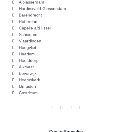
Alblasserdam
Hardinxveld-Giessendam
Barendrecht
Rotterdam
Capelle a/d Ijssel
Schiedam
Vlaardingen
Hoogvliet
Haarlem
Hoofddorp
Alkmaar
Beverwijk
Heemskerk
IJmuiden
Castricum
F
I
S
E
a
n
n
n
c
s
a
v
e
t
p
e
b
a
c
l
o
g
h
o
o
r
a
p
Contactformulier