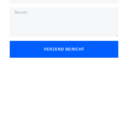
VERZEND BERICHT
Wij bieden autorijlessen aan in o.a. Dordrecht,
Zwijndrecht, Hendrik-Ido-Ambacht, Papendrecht,