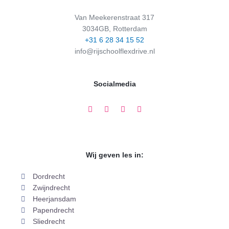
Van Meekerenstraat 317
3034GB, Rotterdam
+31 6 28 34 15 52‬
info@rijschoolflexdrive.nl
Socialmedia
F
I
S
E
a
n
n
n
c
s
a
v
e
t
p
e
b
a
c
l
o
g
h
o
o
r
a
p
Wij geven les in:
k
a
t
e
m
Dordrecht
Zwijndrecht
Heerjansdam
Papendrecht
Sliedrecht