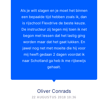
Als je wilt slagen en je moet het binnen
een bepaalde tijd hebben zoals ik, dan
is rijschool Flexdrive de beste keuze.
De instructeur zij tegen mij toen ik net
begon met lessen dat het lastig ging
worden maar dat het gaat lukken. En
jawel nog net met moeite die hij voor
mij heeft gedaan 2 dagen voordat ik
naar Schotland ga heb ik me rijbewijs
gehaalt.
Oliver Conrads
22 AUGUSTUS 2018 10:36