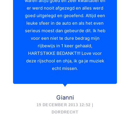
waren altijd goed en zeer kwalitatief en
er werd nooit afgezegd en alles werd
goed uitgelegd en geoefend. Altijd een
leuke sfeer in de auto en als het even
serieus moest dan gebeurde dit. Ik heb
voor een niet te dure bedrag mijn
rijbewijs in 1 keer gehaald,
HARTSTIKKE BEDANKT!!! Love voor
deze rijschool en ohja, ik ga je muziek
echt missen.
Gianni
19 DECEMBER 2013 12:52 |
DORDRECHT