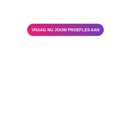
VRAAG NU JOUW PROEFLES AAN
Wij bieden autorijlessen aan in o.a. Dordrecht,
Zwijndrecht, Hendrik-Ido-Ambacht, Papendrecht,
Sliedrecht, Alblasserdam, Hardinxveld-Giessendam,