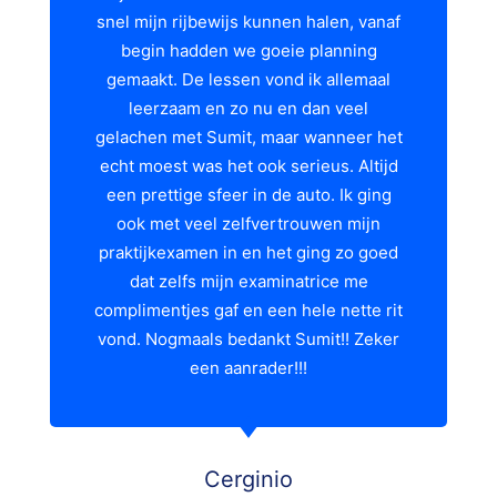
snel mijn rijbewijs kunnen halen, vanaf
begin hadden we goeie planning
gemaakt. De lessen vond ik allemaal
leerzaam en zo nu en dan veel
gelachen met Sumit, maar wanneer het
echt moest was het ook serieus. Altijd
een prettige sfeer in de auto. Ik ging
ook met veel zelfvertrouwen mijn
praktijkexamen in en het ging zo goed
dat zelfs mijn examinatrice me
complimentjes gaf en een hele nette rit
vond. Nogmaals bedankt Sumit!! Zeker
een aanrader!!!
Cerginio