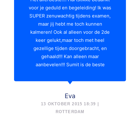
voor je geduld en begeleiding! Ik was
SUPER zenuwachtig tijdens examen,
maar jij hebt me toch kunnen
kalmeren! Ook al alleen voor de 2de
keer gelukt,maar toch met heel
gezellige tijden doorgebracht, en
gehaald!!! Kan alleen maar
aanbevelen!!! Sumit is de beste
Eva
13 OKTOBER 2015 18:39 |
ROTTERDAM