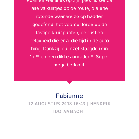
examen viel alles op zijn plek! Ik kende
alle valkuiltjes op de route, die ene
rotonde waar we zo op hadden
geoefend, het voorsorteren op de
lastige kruispunten, de rust en
relaxheid die er al die tijd in de auto
hing. Dankzij jou inzet slaagde ik in
1x!!!! en een dikke aanrader !!! Super
mega bedankt!
Fabienne
12 AUGUSTUS 2018 16:43 | HENDRIK
IDO AMBACHT